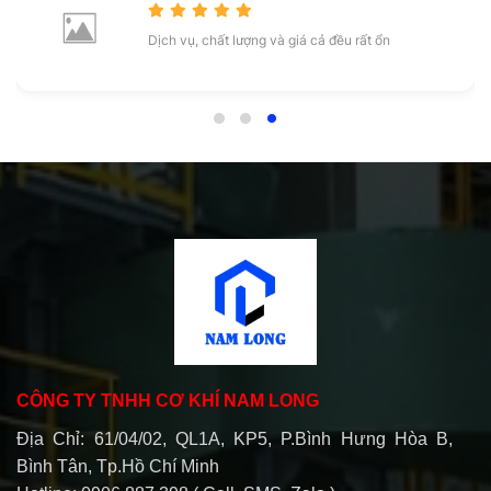
Dịch vụ, chất lượng và giá cả đều rất ổn
CÔNG TY TNHH CƠ KHÍ NAM LONG
Địa Chỉ: 61/04/02, QL1A, KP5, P.Bình Hưng Hòa B,
Bình Tân, Tp.Hồ Chí Minh