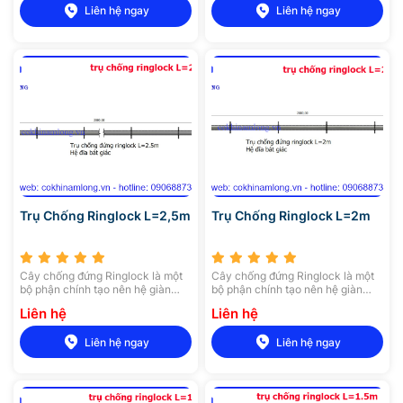
Liên hệ ngay
Liên hệ ngay
chắc chắn.
căn cứ theo tiêu chuẩn.
Trụ Chống Ringlock L=2,5m
Trụ Chống Ringlock L=2m
Cây chống đứng Ringlock là một
Cây chống đứng Ringlock là một
bộ phận chính tạo nên hệ giàn
bộ phận chính tạo nên hệ giàn
giáo đĩa, cây chống đứng được
giáo đĩa, cây chống đứng được
Liên hệ
Liên hệ
làm từ thép ống có chiều dài
làm từ thép ống có chiều dài
khoảng 0,5 – 3m và độ dày 2,5mm
khoảng 0,5 – 3m và độ dày 2,5mm
Liên hệ ngay
Liên hệ ngay
căn cứ theo tiêu chuẩn.
căn cứ theo tiêu chuẩn.