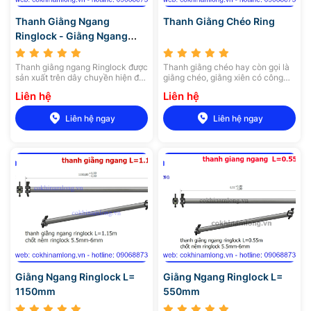
Thanh Giằng Ngang
Thanh Giằng Chéo Ring
Ringlock - Giằng Ngang
Ringlock
Thanh giằng ngang Ringlock được
Thanh giằng chéo hay còn gọi là
sản xuất trên dây chuyền hiện đại,
giằng chéo, giằng xiên có công
nó giúp liên kết với các bộ phận
năng là giúp liên kết chéo hai trụ
Liên hệ
Liên hệ
trong hệ thống giàn giáo, đảm bảo
chống Ringlock lại với nhau và giữ
độ cứng cáp, khả năng chịu lực tối
cho các góc được vuông 90 độ,
Liên hệ ngay
Liên hệ ngay
ưu.
tạo nên hệ thống giàn giáo
Ringlock hoàn chỉnh.
Giằng Ngang Ringlock L=
Giằng Ngang Ringlock L=
1150mm
550mm