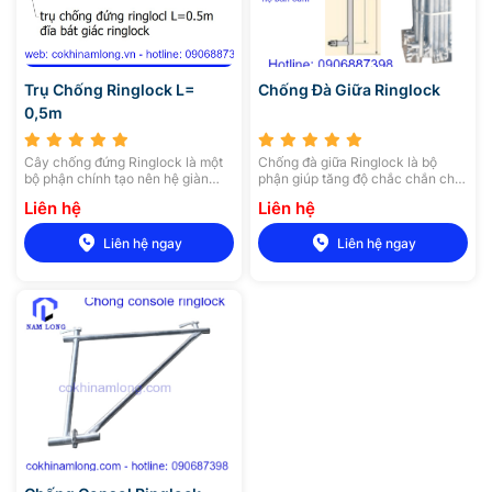
Trụ Chống Ringlock L=
Chống Đà Giữa Ringlock
0,5m
Cây chống đứng Ringlock là một
Chống đà giữa Ringlock là bộ
bộ phận chính tạo nên hệ giàn
phận giúp tăng độ chắc chắn cho
giáo đĩa, cây chống đứng được
hệ thống giàn giáo Ringlock, hãy
Liên hệ
Liên hệ
làm từ thép ống có chiều dài
liên hệ ngay với cơ khí Nam Long
khoảng 0,5 – 3m và độ dày 2,5mm
để được tư vấn chi tiết và nhận
Liên hệ ngay
Liên hệ ngay
căn cứ theo tiêu chuẩn.
những ưu đãi hấp dẫn khi mua các
loại máy móc xây dựng.