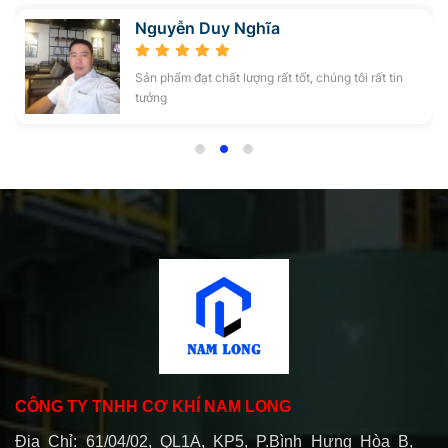
Nguyễn Duy Nghĩa
Sản phẩm đạt chất lượng rất tốt, chúng tôi rất tin
tưởng
CÔNG TY TNHH CƠ KHÍ NAM LONG
Địa Chỉ: 61/04/02, QL1A, KP5, P.Bình Hưng Hòa B,