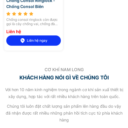
Chống Consol Ringlock -
Chống Consol Biên
Chống consol ringlock còn được
gọi là cây chống vai, chống đà
biên, là một trong những bộ phận
Liên hệ
kết hợp với cây chống Ringlock
để tạo nên một hệ giàn giáo
Liên hệ ngay
Ringlock hay giàn giáo đĩa hoàn
chỉnh. Chống console Ringlock
thường đi chung với cây chống
đứng Ringlock và chống đà giữa
Ringlock
CƠ KHÍ NAM LONG
KHÁCH HÀNG NÓI GÌ VỀ CHÚNG TÔI
Với hơn 10 năm kinh nghiệm trong ngành cơ khí sản xuấ thiết bị
xây dựng, hợp tác với rất nhiều khách hàng trên toàn quốc.
Chúng tôi luôn đặt chất lượng sản phẩm lên hàng đầu do vậy
đã nhận được rất nhiều những phản hồi tích cực từ phía khách
hàng