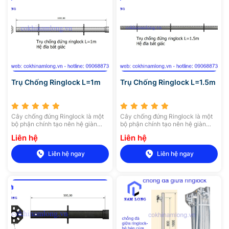
Trụ Chống Ringlock L=1m
Trụ Chống Ringlock L=1.5m
Cây chống đứng Ringlock là một
Cây chống đứng Ringlock là một
bộ phận chính tạo nên hệ giàn
bộ phận chính tạo nên hệ giàn
giáo đĩa, cây chống đứng được
giáo đĩa, cây chống đứng được
Liên hệ
Liên hệ
làm từ thép ống có chiều dài
làm từ thép ống có chiều dài
khoảng 0,5 – 3m và độ dày 2,5mm
khoảng 0,5 – 3m và độ dày 2,5mm
Liên hệ ngay
Liên hệ ngay
căn cứ theo tiêu chuẩn.
căn cứ theo tiêu chuẩn.