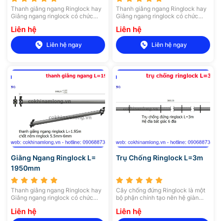
Thanh giằng ngang Ringlock hay
Thanh giằng ngang Ringlock hay
Giằng ngang ringlock có chức
Giằng ngang ringlock có chức
năng là hỗ trợ chịu lực và liên kết
năng là hỗ trợ chịu lực và liên kết
Liên hệ
Liên hệ
các trụ chống đứng lại với nhau,
các trụ chống đứng lại với nhau,
tạo thành một hệ giàn giáo đĩa
tạo thành một hệ giàn giáo đĩa
Liên hệ ngay
Liên hệ ngay
chắc chắn.
chắc chắn.
Giằng Ngang Ringlock L=
Trụ Chống Ringlock L=3m
1950mm
Thanh giằng ngang Ringlock hay
Cây chống đứng Ringlock là một
Giằng ngang ringlock có chức
bộ phận chính tạo nên hệ giàn
năng là hỗ trợ chịu lực và liên kết
giáo đĩa, cây chống đứng được
Liên hệ
Liên hệ
các trụ chống đứng lại với nhau,
làm từ thép ống có chiều dài
tạo thành một hệ giàn giáo đĩa
khoảng 0,5 – 3m và độ dày 2,5mm