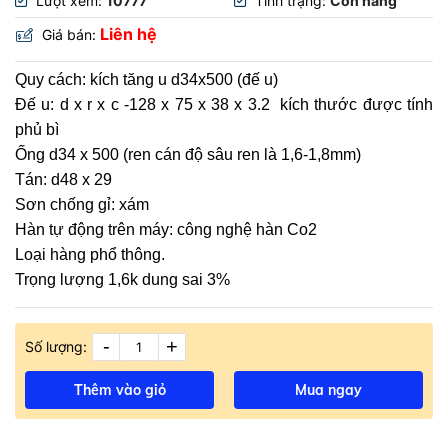
Lượt xem:
10777
Tình trạng:
Còn hàng
Liên hệ
Giá bán:
Quy cách: kích tăng u d34x500 (đế u)
Đế u: d x r x c -128 x 75 x 38 x 3.2 kích thước được tính
phủ bì
Ống d34 x 500 (ren cán độ sâu ren là 1,6-1,8mm)
Tán: d48 x 29
Sơn chống gỉ: xám
Hàn tự động trên máy: công nghệ hàn Co2
Loại hàng phổ thông.
Trọng lượng 1,6k dung sai 3%
-
+
Số lượng:
Thêm vào giỏ
Mua ngay