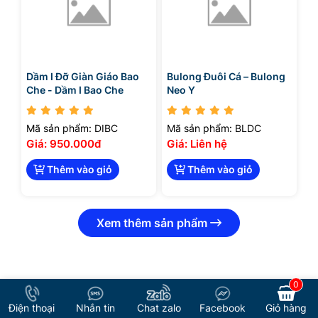
Dầm I Đỡ Giàn Giáo Bao
Bulong Đuôi Cá – Bulong
Che - Dầm I Bao Che
Neo Y
Mã sản phẩm: DIBC
Mã sản phẩm: BLDC
Giá: 950.000đ
Giá: Liên hệ
Thêm vào giỏ
Thêm vào giỏ
Xem thêm sản phẩm
0
Giỏ hàng
Điện thoại
Nhắn tin
Chat zalo
Facebook
THIẾT BỊ SỰ KIỆN LAYER TRUSS - KHÁN ĐÀI