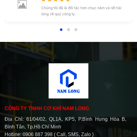
Chúng tôi đã là đối tác hơn chục năm và rất hài
lòng về quý công ty
CÔNG TY TNHH CƠ KHÍ NAM LONG
Địa Chỉ: 61/04/02, QL1A, KP5, P.Bình Hưng Hòa B,
Bình Tân, Tp.Hồ Chí Minh
Hotline: 0906 887 398 ( Call, SMS, Zalo )