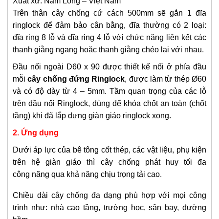
Xuất xứ: Nam Long – Việt Nam
Trên thân cây chống cứ cách 500mm sẽ gắn 1 đĩa
ringlock để đảm bảo cân bằng, đĩa thường có 2 loại:
đĩa ring 8 lỗ và đĩa ring 4 lỗ với chức năng liên kết các
thanh giằng ngang hoặc thanh giằng chéo lại với nhau.
Đầu nối ngoài D60 x 90 được thiết kế nối ở phía đầu
mỗi
cây chống đứng Ringlock
, được làm từ thép Ø60
và có độ dày từ 4 – 5mm.
Tầm quan trọng của các lỗ
trên đầu nối Ringlock, dùng để khóa chốt an toàn (chốt
tầng) khi đã lắp dựng giàn giáo ringlock xong.
2. Ứng dụng
Dưới áp lực của bê tông cốt thép, các vật liệu, phụ kiện
trên hệ giàn giáo thì cây chống phát huy tối đa
công năng qua khả năng chịu trọng tải cao.
Chiều dài cây chống đa dạng phù hợp với mọi công
trình như: nhà cao tầng, trường học, sân bay, đường