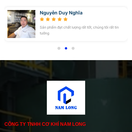
Bùi Lương Nguyên
 tin
Dịch vụ, chất lượng và giá cả đều rất ổn
CÔNG TY TNHH CƠ KHÍ NAM LONG